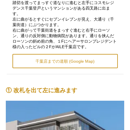
踏切を渡ってまっすぐ道なりに進むと左手にコスモレジ
デンス千葉登戸というマンションがある四叉路に出ま
す。
左に曲がるとすぐにセブンイレブンが見え、大通り（千
葉街道）にぶつかります。
右に曲がって千葉街道をまっすぐ進むと右手にローソ
ン、通りの反対側に動物病院があります。通りを挟んだ
ローソンの斜め前の角、１Fにヘアーサロンプレジデント
様の入ったビルの２FがAILE千葉店です。
千葉店までの道順 (Google Map)
① 改札を出て左に進みます