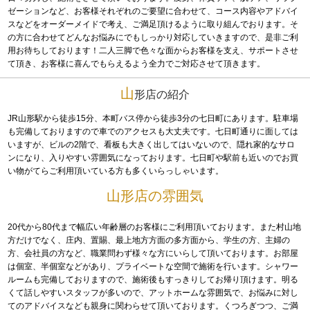
ゼーションなど、お客様それぞれのご要望に合わせて、コース内容やアドバイ
スなどをオーダーメイドで考え、ご満足頂けるように取り組んでおります。そ
の方に合わせてどんなお悩みにでもしっかり対応していきますので、是非ご利
用お待ちしております！二人三脚で色々な面からお客様を支え、サポートさせ
て頂き、お客様に喜んでもらえるよう全力でご対応させて頂きます。
山
形店の紹介
JR山形駅から徒歩15分、本町バス停から徒歩3分の七日町にあります。駐車場
も完備しておりますので車でのアクセスも大丈夫です。七日町通りに面しては
いますが、ビルの2階で、看板も大きく出してはいないので、隠れ家的なサロ
ンになり、入りやすい雰囲気になっております。七日町や駅前も近いのでお買
い物がてらご利用頂いている方も多くいらっしゃいます。
山形店の雰囲気
20代から80代まで幅広い年齢層のお客様にご利用頂いております。また村山地
方だけでなく、庄内、置賜、最上地方方面の多方面から、学生の方、主婦の
方、会社員の方など、職業問わず様々な方にいらして頂いております。お部屋
は個室、半個室などがあり、プライベートな空間で施術を行います。シャワー
ルームも完備しておりますので、施術後もすっきりしてお帰り頂けます。明る
くて話しやすいスタッフが多いので、アットホームな雰囲気で、お悩みに対し
てのアドバイスなども親身に関わらせて頂いております。くつろぎつつ、ご満