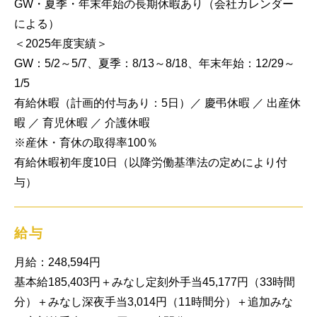
GW・夏季・年末年始の長期休暇あり（会社カレンダー
による）

＜2025年度実績＞

GW：5/2～5/7、夏季：8/13～8/18、年末年始：12/29～
1/5

有給休暇（計画的付与あり：5日）／ 慶弔休暇 ／ 出産休
暇 ／ 育児休暇 ／ 介護休暇

※産休・育休の取得率100％

有給休暇初年度10日（以降労働基準法の定めにより付
与）
給与
月給：248,594円

基本給185,403円＋みなし定刻外手当45,177円（33時間
分）＋みなし深夜手当3,014円（11時間分）＋追加みな